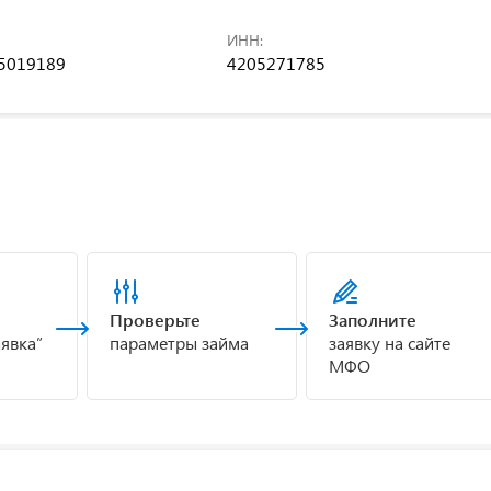
ИНН:
5019189
4205271785
Проверьте
Заполните
аявка”
параметры займа
заявку на сайте
МФО