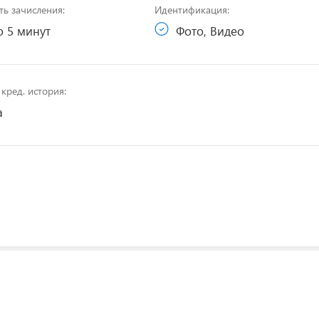
ть зачисления:
Идентификация:
 5 минут
Фото, Видео
кред. история:
а