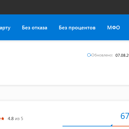
арту
Без отказа
Без процентов
МФО
Обновлено:
07.08.
6
4.8
из 5