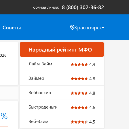
8 (800) 302-36-82
Горячая линия
Советы
Красноярск
Народный рейтинг МФО
2026
Лайм-Займ
4.9
Займер
4.8
Веббанкир
4.8
Быстроденьги
4.6
6%
Веб-Займ
4.5