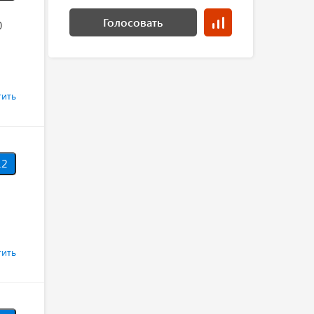
Голосовать
0
тить
12
тить