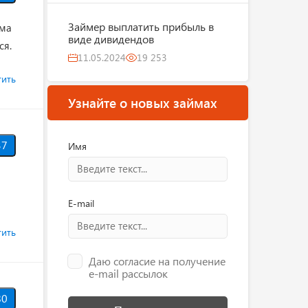
Займер выплатить прибыль в
йма
виде дивидендов
ся.
11.05.2024
19 253
тить
Узнайте о новых займах
37
Имя
E-mail
тить
Даю согласие на получение
e-mail рассылок
80