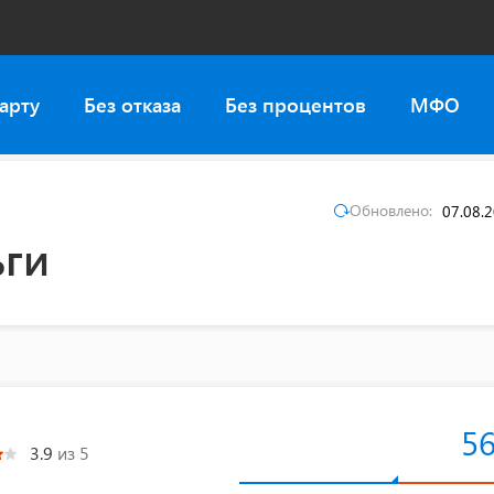
арту
Без отказа
Без процентов
МФО
Обновлено:
07.08.
ьги
5
3.9
из 5