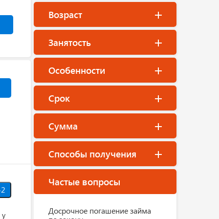
Возраст
Занятость
Особенности
Срок
Сумма
Способы получения
Частые вопросы
42
Досрочное погашение займа
 у