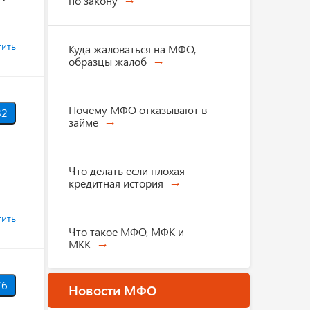
по закону
тить
Куда жаловаться на МФО,
образцы жалоб
Почему МФО отказывают в
82
займе
Что делать если плохая
кредитная история
тить
Что такое МФО, МФК и
МКК
76
Новости МФО