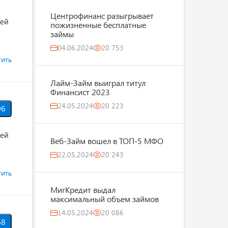
Центрофинанс разыгрывает
лей
пожизненные бесплатные
займы
04.06.2024
20 753
тить
Лайм-Займ выиграл титул
Финансист 2023
24.05.2024
20 223
06
лей
Веб-Займ вошел в ТОП-5 МФО
22.05.2024
20 243
тить
МигКредит выдал
максимальный объем займов
14.05.2024
20 086
68